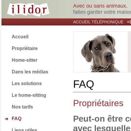
Avec ou sans animaux,
faites garder votre mais
ACCUEIL TÉLÉPHONIQUE
+3
Accueil
Propriétaire
Home-sitter
Dans les médias
FAQ
Les solutions
Le home-sitting
Propriétaires
Nos tarifs
Peut-on être c
FAQ
➜
avec lesquell
Liens utiles