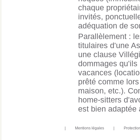
chaque propriétai
invités, ponctuel
adéquation de son
Parallèlement : l
titulaires d'une 
une clause Villég
dommages qu'ils p
vacances (locati
prêté comme lors 
maison, etc.). Com
home-sitters d'avo
est bien adaptée 
|
Mentions légales
|
Protectio