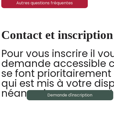
Autres questions fréquentes
Contact et inscription
Pour vous inscrire il vou
demande accessible c
se font prioritairement 
qui est mis à votre dis
néanmoins en support 
Demande d'inscription